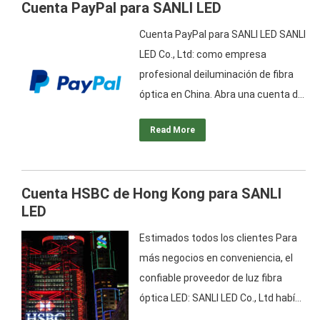
Cuenta PayPal para SANLI LED
Cuenta PayPal para SANLI LED SANLI
LED Co., Ltd: como empresa
profesional deiluminación de fibra
óptica en China. Abra una cuenta de
PayPal. Para mayor conveniencia en
Read More
la cooperación comercial con
clientes globales, SANLI LED Co., Ltd
había solicitado anteriormente la
Cuenta HSBC de Hong Kong para SANLI
cuenta bancaria en USD del famoso
LED
banco HSBC en Hong Kong. Pero,
para pedidos de muestra y
Estimados todos los clientes Para
pedidos…
más negocios en conveniencia, el
confiable proveedor de luz fibra
óptica LED: SANLI LED Co., Ltd había
solicitado cuentas bancarias en