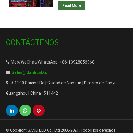
Read More
USD del Hong Kong HSBC Bank.
Información de la cuenta bancaria
de Hong Kong HSBC. Account
Name: SANLI LED Co., Limited.
CONTÁCTENOS
Company Address in HK for Bank
Transfer: Rooms 1318-19,
Hollywood Plaza, 610…
Mob/WeChat/WhatsApp: +86-13928856968
Sales@SanliLED.cn
# 1100 Shixing Rd | Ciudad de Nancun | Distrito de Panyu |
Guangzhou | China | 511442
© Copyright SANLI LED Co., Ltd 2006-2021. Todos los derechos