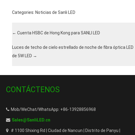
Categories:
Noticias de Sanli LED
←
Cuenta HSBC de Hong Kong para SANLI LED
Luces de techo de cielo estrellado de noche de fibra óptica LED
de 5W LED
→
CONTÁCTENOS
Mob/WeChat/WhatsApp: +86-13928856968
Sales@SanliLED.cn
# 1100 Shixing Rd | Ciudad de Nancun | Distrito de Panyu |