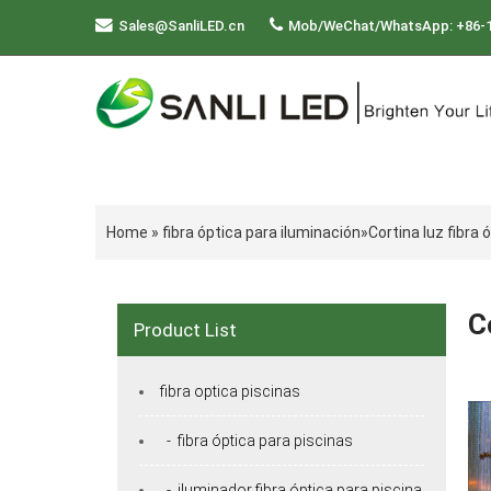
Sales@SanliLED.cn
Mob/WeChat/WhatsApp: +86-
Home
»
fibra óptica para iluminación
»
Cortina luz fibra 
C
Product List
fibra optica piscinas
- fibra óptica para piscinas
- iluminador fibra óptica para piscina