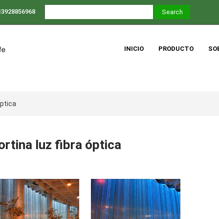
13928856968
INICIO
PRODUCTO
SO
óptica
ortina luz fibra óptica