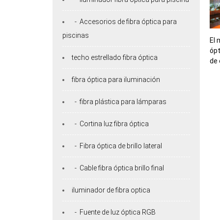
- Accesorios de fibra óptica para
piscinas
El 
ópt
techo estrellado fibra óptica
de
fibra óptica para iluminación
- fibra plástica para lámparas
- Cortina luz fibra óptica
- Fibra óptica de brillo lateral
- Cable fibra óptica brillo final
iluminador de fibra optica
- Fuente de luz óptica RGB