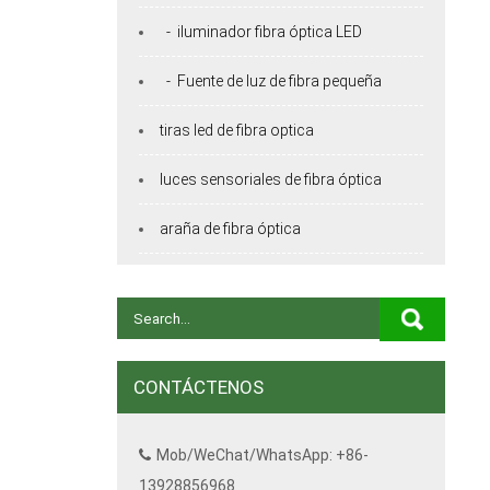
- iluminador fibra óptica LED
- Fuente de luz de fibra pequeña
tiras led de fibra optica
luces sensoriales de fibra óptica
araña de fibra óptica
CONTÁCTENOS
Mob/WeChat/WhatsApp: +86-
13928856968