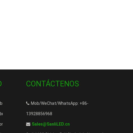
D
CONTÁCTENOS
 libre a prueba de agua para iluminación de piscinas
Mob/WeChat/WhatsApp: +86-
ibra óptica Fiberstars en venta
13928856968
fibra óptica empotradas LED de 80W en venta
Sales@SanliLED.cn