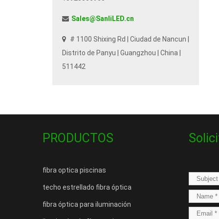
Sales@SanliLED.cn
# 1100 Shixing Rd | Ciudad de Nancun |
Distrito de Panyu | Guangzhou | China |
511442
PRODUCTOS
Solic
fibra optica piscinas
techo estrellado fibra óptica
fibra óptica para iluminación